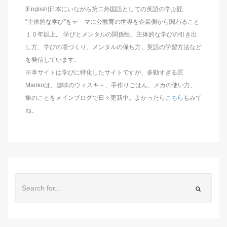
[English]日本にいながら第二外国語としての英語の学ぶ匠
”主体的な学び”をテ－マに公教育の世界を企業側から関わること
１０年以上。 学びとメンタルの関係性、主体的な学びの引き出
し方、学びの場づくり、メンタルの保ち方、英語の学習方法など
を発信しています。
※本サイトは学びに特化したサイトですが、多動すぎる匠
Marikoは、趣味のウィスキ－、手作りごはん、メカの使い方、
旅のことをメインブログで日々更新中。よかったら
こちら
もみて
ね。