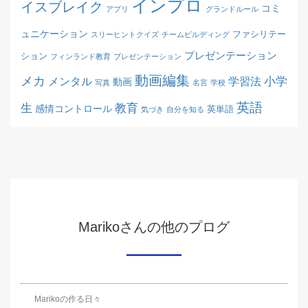
インプロ
イスブレイク
コミ
アプリ
グランドルール
ュニケーション
ファシリテー
スリーヒントクイズ
チームビルディング
プレゼンテーション
ション
フィンランド教育
ブレゼンテーション
動画編集
メカ
メンタル
学習法
小学
動画
写真
名言
学校
英語
生
教育
感情コントロール
英単語
気づき
自分を知る
Marikoさんの他のプログ
Marikoの作る日々