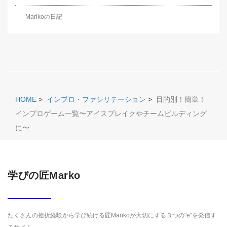
Marikoの日記
HOME
>
インプロ・ファシリテーション
>
目的別！簡単！
インプロゲーム一覧〜アイスブレイクやチームビルディング
に〜
学びの匠Marko
たくさんの挫折経験から学び続ける匠Marikoが大切にする３つの"e"を発信す