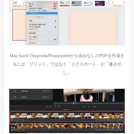
Mac bookでkeynote/Powerpointから余白なしのPDFを作成す
るには「プリント」ではなく「エクスポート」か「書き出
し」