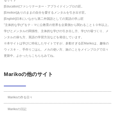
るサイト
[Education]ファシリテーター・アプライドインプロの匠。
[Emotion]ありのままの自分を愛するメンタルを引き出す匠。
[English]日本にいながら第二外国語としての英語の学ぶ匠
”主体的な学び”をテ－マに公教育の世界を企業側から関わること１０年以上。
学びとメンタルの関係性、主体的な学びの引き出し方、学びの場づくり、メ
ンタルの保ち方、英語の学習方法などを発信しています。
※本サイトは学びに特化したサイトですが、多動すぎる匠Marikoは、趣味の
ウィスキ－、手作りごはん、メカの使い方、旅のことをメインブログで日々
更新中。よかったら
こちら
もみてね。
Marikoの他のサイト
Marikoの作る日々
Marikoの日記