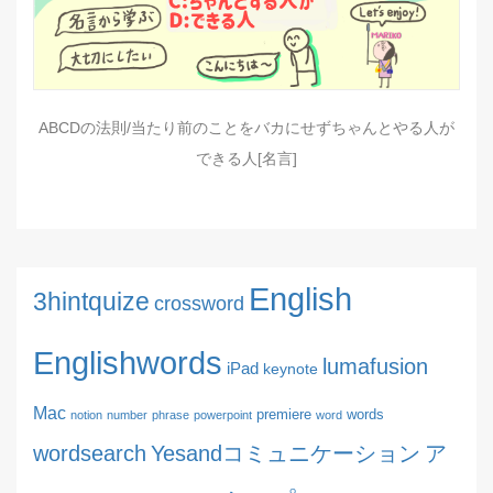
ABCDの法則/当たり前のことをバカにせずちゃんとやる人が
できる人[名言]
English
3hintquize
crossword
Englishwords
lumafusion
iPad
keynote
Mac
premiere
words
notion
number
phrase
powerpoint
word
wordsearch
Yesandコミュニケーション
ア