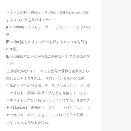
たくさんの挫折経験から学び続ける匠Marikoが大切に
する３つの"e"を発信するサイト
[Education]ファシリテーター・アプライドインプロの
匠。
[Emotion]ありのままの自分を愛するメンタルを引き
出す匠。
[English]日本にいながら第二外国語としての英語の学
ぶ匠
”主体的な学び”をテ－マに公教育の世界を企業側から
関わること１０年以上。 学びとメンタルの関係性、
主体的な学びの引き出し方、学びの場づくり、メンタ
ルの保ち方、英語の学習方法などを発信しています。
※本サイトは学びに特化したサイトですが、多動すぎ
る匠Marikoは、趣味のウィスキ－、手作りごはん、メ
カの使い方、旅のことをメインブログで日々更新中。
よかったら
こちら
もみてね。