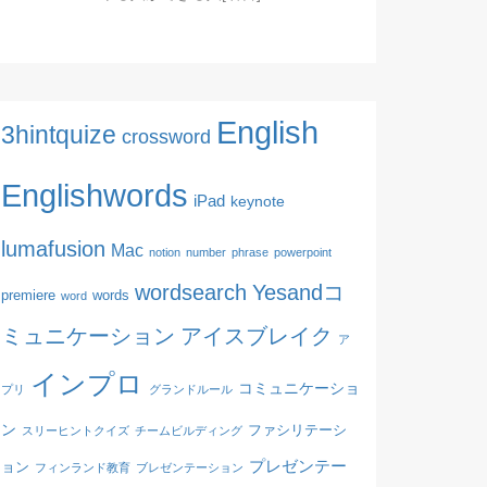
English
3hintquize
crossword
Englishwords
iPad
keynote
lumafusion
Mac
notion
number
phrase
powerpoint
wordsearch
Yesandコ
premiere
words
word
ミュニケーション
アイスブレイク
ア
インプロ
コミュニケーショ
プリ
グランドルール
ン
ファシリテーシ
スリーヒントクイズ
チームビルディング
プレゼンテー
ョン
フィンランド教育
ブレゼンテーション