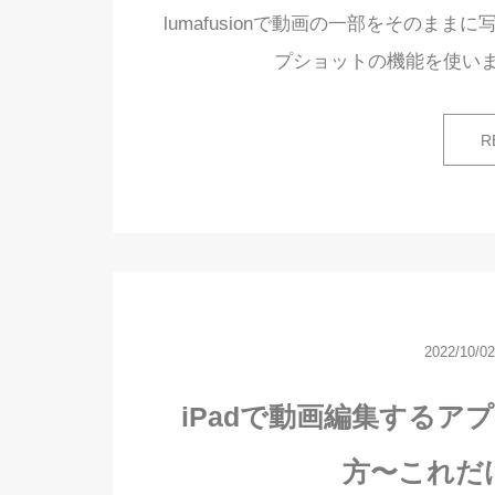
lumafusionで動画の一部をそのま
プショットの機能を使い
R
2022/10/02
iPadで動画編集するアプリ
方〜これだ