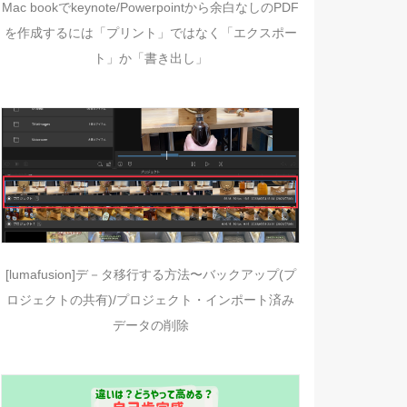
Mac bookでkeynote/Powerpointから余白なしのPDF
を作成するには「プリント」ではなく「エクスポー
ト」か「書き出し」
[lumafusion]デ－タ移行する方法〜バックアップ(プ
ロジェクトの共有)/プロジェクト・インポート済み
データの削除