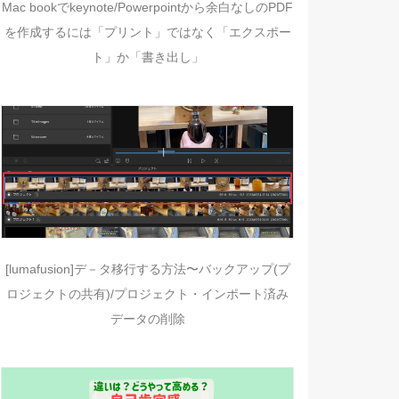
Mac bookでkeynote/Powerpointから余白なしのPDF
を作成するには「プリント」ではなく「エクスポー
ト」か「書き出し」
[lumafusion]デ－タ移行する方法〜バックアップ(プ
ロジェクトの共有)/プロジェクト・インポート済み
データの削除