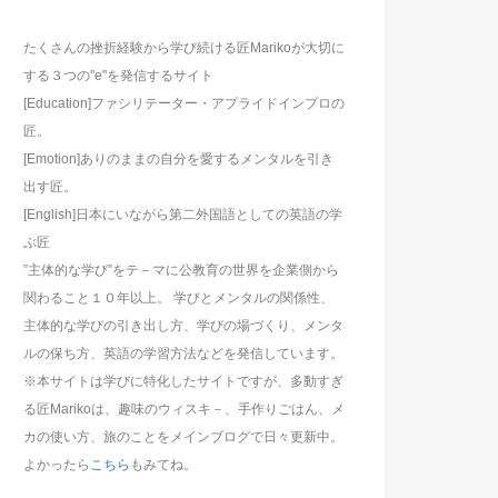
たくさんの挫折経験から学び続ける匠Marikoが大切に
する３つの"e"を発信するサイト
[Education]ファシリテーター・アプライドインプロの
匠。
[Emotion]ありのままの自分を愛するメンタルを引き
出す匠。
[English]日本にいながら第二外国語としての英語の学
ぶ匠
”主体的な学び”をテ－マに公教育の世界を企業側から
関わること１０年以上。 学びとメンタルの関係性、
主体的な学びの引き出し方、学びの場づくり、メンタ
ルの保ち方、英語の学習方法などを発信しています。
※本サイトは学びに特化したサイトですが、多動すぎ
る匠Marikoは、趣味のウィスキ－、手作りごはん、メ
カの使い方、旅のことをメインブログで日々更新中。
よかったら
こちら
もみてね。