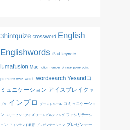
English
3hintquize
crossword
Englishwords
iPad
keynote
lumafusion
Mac
notion
number
phrase
powerpoint
wordsearch
Yesandコ
premiere
words
word
ミュニケーション
アイスブレイク
ア
インプロ
コミュニケーショ
プリ
グランドルール
ン
ファシリテーシ
スリーヒントクイズ
チームビルディング
プレゼンテー
ョン
フィンランド教育
ブレゼンテーション