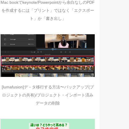
Mac bookでkeynote/Powerpointから余白なしのPDF
を作成するには「プリント」ではなく「エクスポー
ト」か「書き出し」
[lumafusion]デ－タ移行する方法〜バックアップ(プ
ロジェクトの共有)/プロジェクト・インポート済み
データの削除