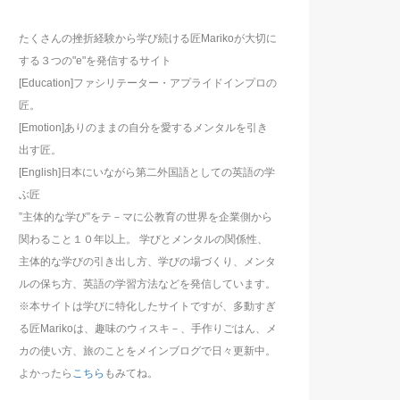
たくさんの挫折経験から学び続ける匠Marikoが大切に
する３つの"e"を発信するサイト
[Education]ファシリテーター・アプライドインプロの
匠。
[Emotion]ありのままの自分を愛するメンタルを引き
出す匠。
[English]日本にいながら第二外国語としての英語の学
ぶ匠
”主体的な学び”をテ－マに公教育の世界を企業側から
関わること１０年以上。 学びとメンタルの関係性、
主体的な学びの引き出し方、学びの場づくり、メンタ
ルの保ち方、英語の学習方法などを発信しています。
※本サイトは学びに特化したサイトですが、多動すぎ
る匠Marikoは、趣味のウィスキ－、手作りごはん、メ
カの使い方、旅のことをメインブログで日々更新中。
よかったら
こちら
もみてね。