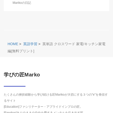
Marikoの日記
HOME
>
英語学習
>
英単語 クロスワード 家電/キッチン家電
編[無料プリント]
学びの匠Marko
たくさんの挫折経験から学び続ける匠Marikoが大切にする３つの"e"を発信す
るサイト
[Education]ファシリテーター・アプライドインプロの匠。
[Emotion]ありのままの自分を愛するメンタルを引き出す匠。