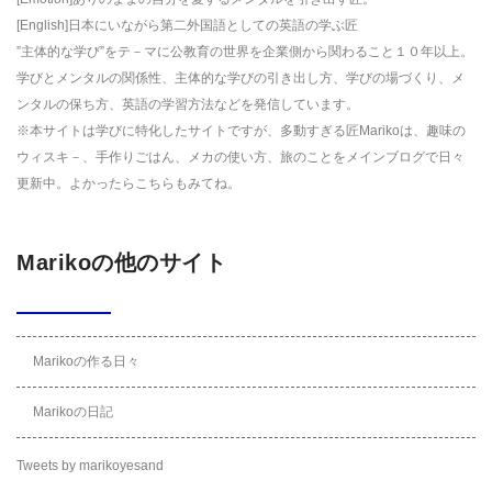
[English]日本にいながら第二外国語としての英語の学ぶ匠
”主体的な学び”をテ－マに公教育の世界を企業側から関わること１０年以上。
学びとメンタルの関係性、主体的な学びの引き出し方、学びの場づくり、メ
ンタルの保ち方、英語の学習方法などを発信しています。
※本サイトは学びに特化したサイトですが、多動すぎる匠Marikoは、趣味の
ウィスキ－、手作りごはん、メカの使い方、旅のことをメインブログで日々
更新中。よかったら
こちら
もみてね。
Marikoの他のサイト
Marikoの作る日々
Marikoの日記
Tweets by marikoyesand