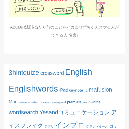
ABCDの法則/当たり前のことをバカにせずちゃんとやる人が
できる人[名言]
English
3hintquize
crossword
Englishwords
lumafusion
iPad
keynote
Mac
premiere
words
notion
number
phrase
powerpoint
word
wordsearch
Yesandコミュニケーション
ア
インプロ
イスブレイク
コミ
アプリ
グランドルール