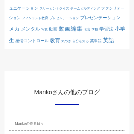
ュニケーション
ファシリテー
スリーヒントクイズ
チームビルディング
プレゼンテーション
ション
フィンランド教育
ブレゼンテーション
動画編集
メカ
メンタル
学習法
小学
動画
写真
名言
学校
英語
生
教育
感情コントロール
英単語
気づき
自分を知る
Marikoさんの他のプログ
Marikoの作る日々