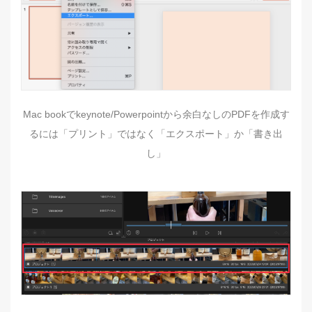
Mac bookでkeynote/Powerpointから余白なしのPDFを作成す
るには「プリント」ではなく「エクスポート」か「書き出
し」