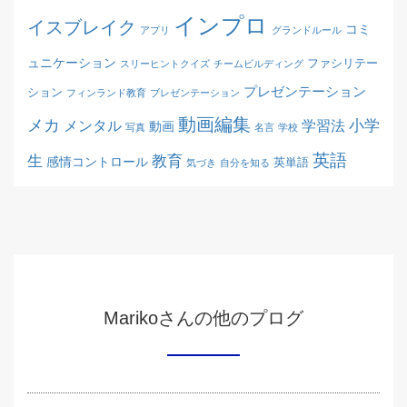
インプロ
イスブレイク
コミ
アプリ
グランドルール
ュニケーション
ファシリテー
スリーヒントクイズ
チームビルディング
プレゼンテーション
ション
フィンランド教育
ブレゼンテーション
動画編集
メカ
メンタル
学習法
小学
動画
写真
名言
学校
英語
生
教育
感情コントロール
英単語
気づき
自分を知る
Marikoさんの他のプログ