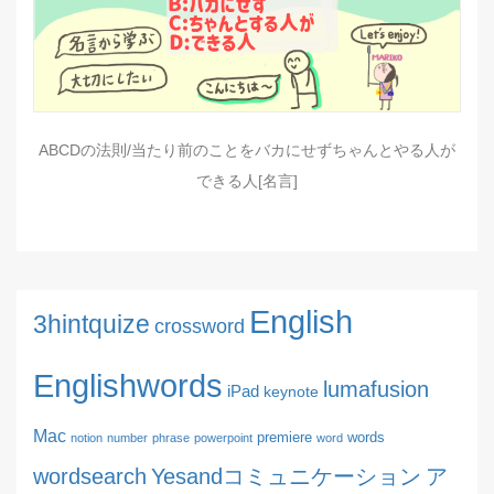
ABCDの法則/当たり前のことをバカにせずちゃんとやる人が
できる人[名言]
English
3hintquize
crossword
Englishwords
lumafusion
iPad
keynote
Mac
premiere
words
notion
number
phrase
powerpoint
word
wordsearch
Yesandコミュニケーション
ア