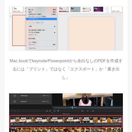
Mac bookでkeynote/Powerpointから余白なしのPDFを作成す
るには「プリント」ではなく「エクスポート」か「書き出
し」