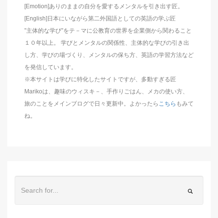
[Emotion]ありのままの自分を愛するメンタルを引き出す匠。
[English]日本にいながら第二外国語としての英語の学ぶ匠
”主体的な学び”をテ－マに公教育の世界を企業側から関わること
１０年以上。 学びとメンタルの関係性、主体的な学びの引き出
し方、学びの場づくり、メンタルの保ち方、英語の学習方法など
を発信しています。
※本サイトは学びに特化したサイトですが、多動すぎる匠
Marikoは、趣味のウィスキ－、手作りごはん、メカの使い方、
旅のことをメインブログで日々更新中。よかったら
こちら
もみて
ね。