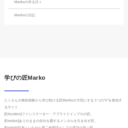
Marikoの作る日々
Marikoの日記
学びの匠Marko
たくさんの挫折経験から学び続ける匠Marikoが大切にする３つの"e"を発信す
るサイト
[Education]ファシリテーター・アプライドインプロの匠。
[Emotion]ありのままの自分を愛するメンタルを引き出す匠。
[English]日本にいながら第二外国語としての英語の学ぶ匠